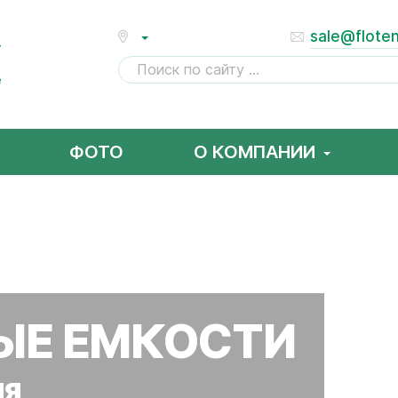
е
sale@floten
т
е
ФОТО
О КОМПАНИИ
ЫЕ ЕМКОСТИ
ия